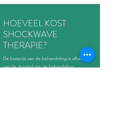
HOEVEEL KOST
SHOCKWAVE
THERAPIE?
De kostprijs van de behandeling is afhankelijk
van de duurtijd van de behandeling.
Voor meer info staan wij graag telefonisch ter
beschikking.
Bij Kiné Filip Olaerts kan je terecht bij
Filip en Goedele voor Shockwave en
ESWT behandelingen in Zutendaal