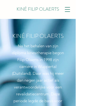
KINÉ FILIP OLAERTS
KINÉ FILIP OLAERTS
Na het behalen van zijn
diploma kinesitherapie begon
Filip Olaerts in 1998 zijn
carrière in Wuppertal
(Duitsland). Daar was hij meer
dan negen jaar actief als
verantwoordelijke voor een
revalidatiecentrum. Deze
periode legde de basis voor