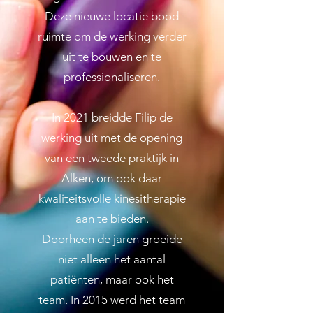
Deze nieuwe locatie bood
ruimte om de werking verder
uit te bouwen en te
professionaliseren.
In 2021 breidde Filip de
werking uit met de opening
van een tweede praktijk in
Alken, om ook daar
kwaliteitsvolle kinesitherapie
aan te bieden.
Doorheen de jaren groeide
niet alleen het aantal
patiënten, maar ook het
team. In 2015 werd het team