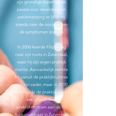
zijn grondige expertise en
passie voor revalidatie en
patiëntenzorg en blijft hij
steeds naar de oorzaak van
de symptomen zoeken.
In 2006 keerde Filip terug
naar zijn roots in Zutendaal,
waar hij zijn eigen praktijk
startte. Aanvankelijk werkte
hij vanuit de praktijkruimtes
van zijn vader, maar in 2010
verhuisde de praktijk naar
een gloednieuw
praktijkcentrum aan de 15
Augustusstraat in Zutendaal.