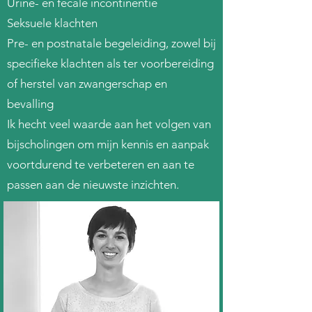
Urine- en fecale incontinentie
Seksuele klachten
Pre- en postnatale begeleiding, zowel bij
specifieke klachten als ter voorbereiding
of herstel van zwangerschap en
bevalling
Ik hecht veel waarde aan het volgen van
bijscholingen om mijn kennis en aanpak
voortdurend te verbeteren en aan te
passen aan de nieuwste inzichten.